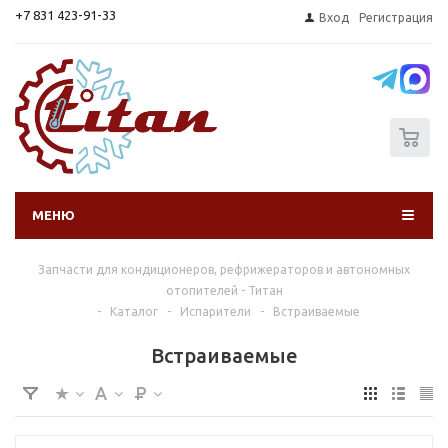
+7 831 423-91-33
Вход
Регистрация
0
МЕНЮ
Запчасти для кондиционеров, рефрижераторов и автономных
отопителей - Титан
-
Каталог
-
Испарители
-
Встраиваемые
Встраиваемые