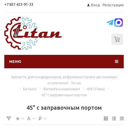
+7 831 423-91-33
Вход
Регистрация
0
МЕНЮ
Запчасти для кондиционеров, рефрижераторов и автономных
отопителей - Титан
-
Каталог
-
Фитинги и компонент
-
№8 (10мм)
-
45° с заправочным портом
45° с заправочным портом