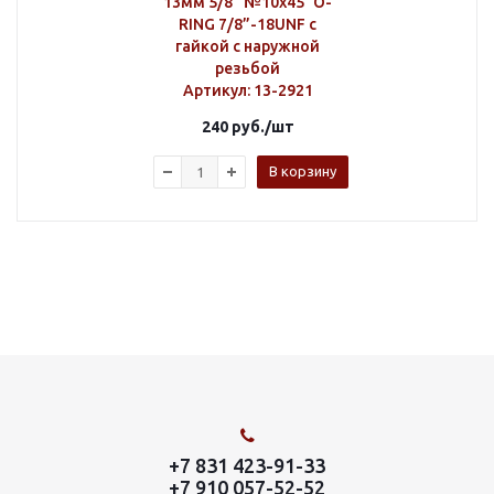
13мм 5/8” №10х45˚ O-
RING 7/8”-18UNF с
гайкой с наружной
резьбой
Артикул
: 13-2921
240
руб.
/шт
В корзину
+7 831 423-91-33
+7 910 057-52-52