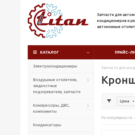
Запчасти для авто
кондиционеров и р
автономные отопит
КАТАЛОГ
ПРАЙС-Л
Электрокондиционеры
Запчасти для кон
Кронш
Воздушные отопители,
жидкостные
подогреватели, запчасти
Цена
Компрессоры, ДВС,
компоненты
По популярности
Конденсаторы