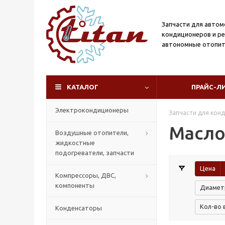
Запчасти для авто
кондиционеров и р
автономные отопит
КАТАЛОГ
ПРАЙС-Л
Электрокондиционеры
Запчасти для кон
Масло
Воздушные отопители,
жидкостные
подогреватели, запчасти
Цена
Компрессоры, ДВС,
компоненты
Диаметр
Кол-во 
Конденсаторы