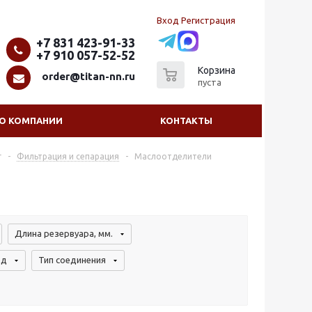
Вход
Регистрация
+7 831 423-91-33
+7 910 057-52-52
0
Корзина
order@titan-nn.ru
пуста
О КОМПАНИИ
КОНТАКТЫ
г
-
Фильтрация и сепарация
-
Маслоотделители
Длина резервуара, мм.
од
Тип соединения