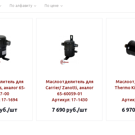
По алфавиту
По цене
литель для
Маслоотделитель для
Маслоот
s, аналог 65-
Carrier/ Zanotti, аналог
Thermo Ki
7-00
65-60059-01
: 17-1694
Артикул
: 17-1430
Артик
уб.
/шт
7 690
руб.
/шт
6 970