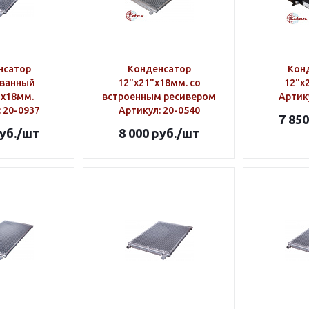
нсатор
Конденсатор
Кон
ванный
12"х21"х18мм. со
12"х
"х18мм.
встроенным ресивером
Артик
: 20-0937
Артикул
: 20-0540
7 850
уб.
/шт
8 000
руб.
/шт