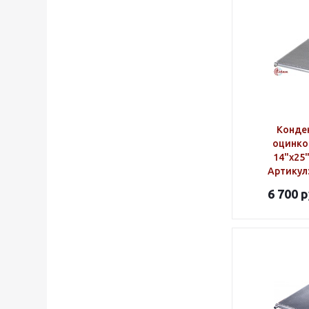
Конде
оцинко
14"х25
Артикул
6 700
р