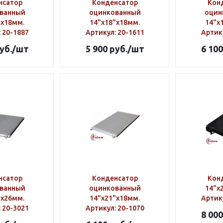
нсатор
Конденсатор
Кон
ванный
оцинкованный
оцин
"х18мм.
14"х18"х18мм.
14"х
: 20-1887
Артикул
: 20-1611
Артик
уб.
/шт
5 900
руб.
/шт
6 100
нсатор
Конденсатор
Кон
ванный
оцинкованный
14"х
"х26мм.
14"х21"х18мм.
Артик
: 20-3021
Артикул
: 20-1070
8 000