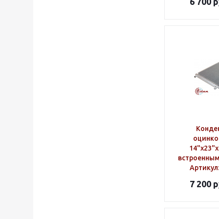
6 700
р
Конде
оцинко
14"х23"х
встроенным
Артикул
7 200
р