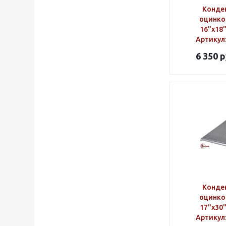
Конде
оцинко
16"х18
Артикул
6 350
р
Конде
оцинко
17"х30
Артикул