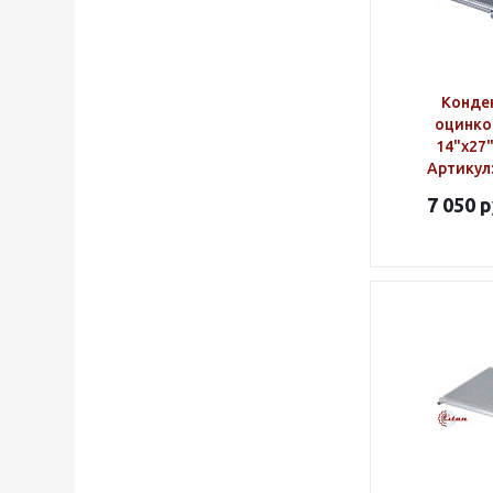
Конде
оцинко
14"х27
Артикул
7 050
р