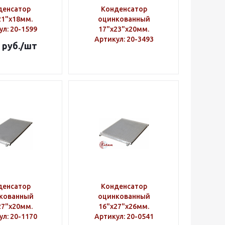
денсатор
Конденсатор
21"х18мм.
оцинкованный
ул
: 20-1599
17"х23"х20мм.
Артикул
: 20-3493
руб.
/шт
денсатор
Конденсатор
кованный
оцинкованный
27"х20мм.
16"х27"х26мм.
ул
: 20-1170
Артикул
: 20-0541