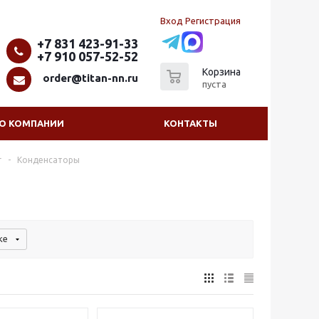
Вход
Регистрация
+7 831 423-91-33
+7 910 057-52-52
0
Корзина
order@titan-nn.ru
пуста
О КОМПАНИИ
КОНТАКТЫ
г
-
Конденсаторы
ке