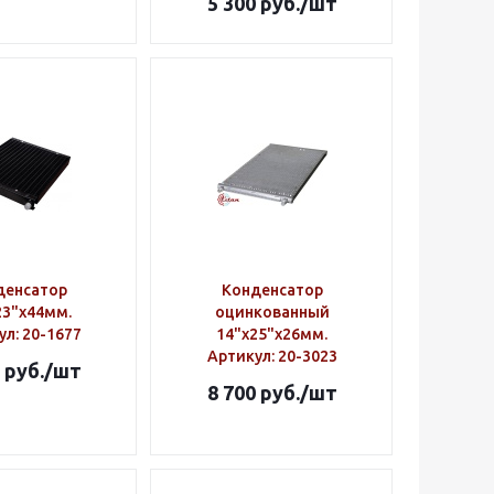
5 300
руб.
/шт
денсатор
Конденсатор
23"х44мм.
оцинкованный
ул
: 20-1677
14"х25"х26мм.
Артикул
: 20-3023
руб.
/шт
8 700
руб.
/шт