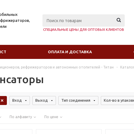
мобильных
ефрижераторов,
ели
СПЕЦИАЛЬНЫЕ ЦЕНЫ ДЛЯ ОПТОВЫХ КЛИЕНТОВ
ИСТ
ОПЛАТА И ДОСТАВКА
диционеров, рефрижераторов и автономных отопителей - Титан
-
Катало
нсаторы
Вход
Выход
Тип соединения
Кол-во в упаков
По алфавиту
По цене