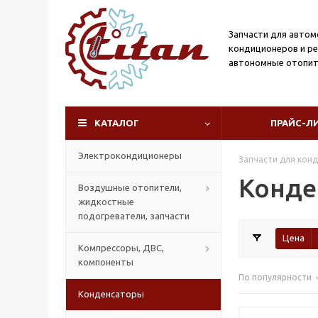
Запчасти для авто
кондиционеров и р
автономные отопит
КАТАЛОГ
ПРАЙС-Л
Электрокондиционеры
Запчасти для кон
Конде
Воздушные отопители,
жидкостные
подогреватели, запчасти
Цена
Компрессоры, ДВС,
компоненты
По популярности
Конденсаторы