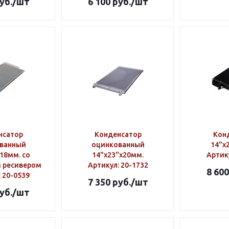
уб.
/шт
6 100
руб.
/шт
нсатор
Конденсатор
Кон
ванный
оцинкованный
14"х
18мм. со
14"х23"х20мм.
Артик
 ресивером
Артикул
: 20-1732
8 600
: 20-0539
7 350
руб.
/шт
уб.
/шт