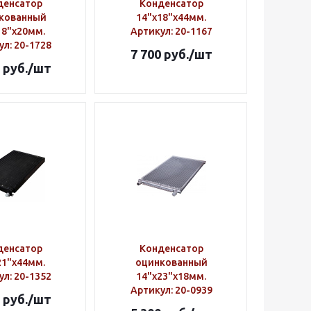
денсатор
Конденсатор
кованный
14"х18"х44мм.
18"х20мм.
Артикул
: 20-1167
ул
: 20-1728
7 700
руб.
/шт
руб.
/шт
денсатор
Конденсатор
21"х44мм.
оцинкованный
ул
: 20-1352
14"х23"х18мм.
Артикул
: 20-0939
руб.
/шт