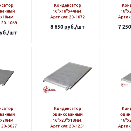
нсатор
Конденсатор
Кон
ванный
16"х18"х44мм.
16"х
"х18мм.
Артикул
: 20-1072
Артик
: 20-1069
8 650
руб.
/шт
7 250
уб.
/шт
нсатор
Конденсатор
Кон
ванный
оцинкованный
оцин
"х20мм.
16"х23"х18мм.
16"х
: 20-3027
Артикул
: 20-1251
Артик