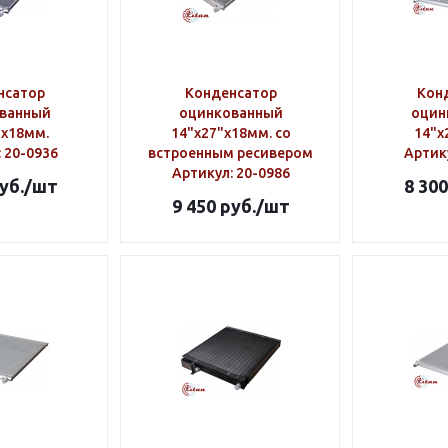
нсатор
Конденсатор
Кон
ванный
оцинкованный
оцин
"х18мм.
14"х27"х18мм. со
14"х
: 20-0936
встроенным ресивером
Артик
Артикул
: 20-0986
уб.
/шт
8 300
9 450
руб.
/шт