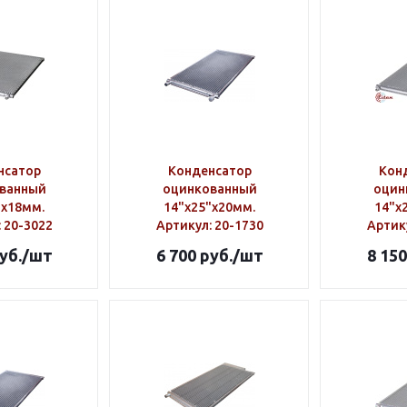
нсатор
Конденсатор
Кон
ванный
оцинкованный
оцин
"х18мм.
14"х25"х20мм.
14"х
: 20-3022
Артикул
: 20-1730
Артик
уб.
/шт
6 700
руб.
/шт
8 150