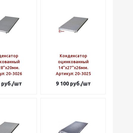
денсатор
Конденсатор
кованный
оцинкованный
28"х20мм.
14"х27"х26мм.
ул
: 20-3026
Артикул
: 20-3025
руб.
/шт
9 100
руб.
/шт