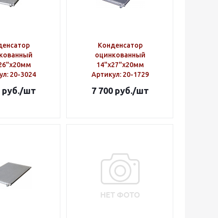
денсатор
Конденсатор
кованный
оцинкованный
26"х20мм
14"х27"х20мм
ул
: 20-3024
Артикул
: 20-1729
руб.
/шт
7 700
руб.
/шт