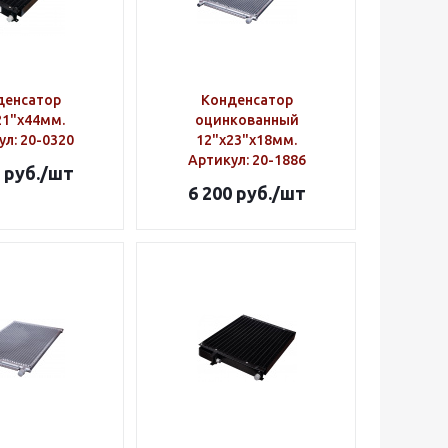
денсатор
Конденсатор
21"х44мм.
оцинкованный
ул
: 20-0320
12"х23"х18мм.
Артикул
: 20-1886
руб.
/шт
6 200
руб.
/шт