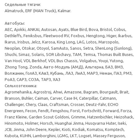
Седельные тягачи:
Almatruck, ERF (MAN Truck), Kalmar.
Автобусы:
AEC, Ajokki, ANKAI, Autosan, Ayats, Blue Bird, Bova, Bristol, Cobus,
Dethleffs, Feniksbus, Fleetwood RV, Foxbus, Hengtong, Higer, Ikarbus,
Ikarus, Irisbus, Jelcz, Karosa, King Long, LAG, Lotos, Marcopolo,
Neoplan, Otokar, Otoyol, SamAuto, Sanos, Setra, ShenLong (Sunlong),
Shuchi, Simaz, Solaris, SOR Libchavy, TAM, Temsa, Thomas Built Buses,
Van Hool, VDL Berkhof, VDL Bus Chassis, Volgabus, Youyi, Yutong,
Zhong Tong, Zonda, Авто-Модуль (АМД), Альтерна, БАЗ, ВМЗ,
Волжанин, ГолАЗ, КАвЗ, Кубань, ЛАЗ, ЛиАЗ, МАРЗ, Неман, ПАЗ, РМЗ,
РоАЗ, САРЗ, СОЗА, ТАРЗ, ХАЗ
Сельхозтехника:
Agromehanika, Agrostroj, Ahwi, Amazone, Bagram, Bourgault, Brait,
Branson, Buhler, Caiman, Carver, Case IH, Caterpillar, Catmann,
Challenger, Chery, Claas, Craftsman, Crosser, Deutz-Fahr, ECHO
Energreen, Fecon, Fendt, Fengshou, Forst, Fortschritt, Forward, Forza,
Franz Kleine, Garden Scout Goldoni, Grimme, Hatzenbichler, Heizohack,
Hinomoto, Holmer, Horsch, Huanghai Jinma, Husqvarna Huter, Iseki,
JCB, Jinma, John Deere, Kepler, Kioti, Kodiak, Komatsu, Komptech,
Kubota, KUHN, Lamborghini, LGMG, LKT, Logset, Massey Ferguson,