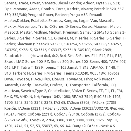
Serena, Trade, Urvan, Vanette, Diesel Condor, Atleon; Nysa 522, 521;
Opel Movano, Arena, Combo, Corsa, Kadett, Vivaro; Peterbilt 320, 357,
330, 335/340; Peugeot Boxer, Partner; Praga V3S; Renault
Master,Dokker, Estafette, Express, Kangoo, Logan Van, Mascott,
Maxity, Messenger, Trafic, C-Series, D-Series, Kerax, Magnum, Major,
Mascott, Master, Midliner, Midlum, Premium; Samsung SM510; Scania 2-
Series, 3-Series, 4-Series, 93, G-series, M, P-series, R-Series, S-Series, T-
Series; Shacman (Shaanxi) SX3251, SX3254, SX3255, SX3256, SX3257,
SX3258, SX3315, SX3316, SX3317, SX3318, SX5188; Silant 2868;
Sinotruk Hania (Howo) 6x4, 6x2, 8x4; Sisu S-Series, E11, E12, E14, E18;
Skoda LIAZ Series 100, FZ, Series 200, Series 300, Series 400; TATA 407,
613, LPT; Tatra T 158 Phoenix, T 163 Jamal, T 815, ARMAX, T 148, T
810; Terberg FL-Series, FM-Series; Tiema XC3240, XC3318A; Toyota
Dyna, Toyoace, HiAce,Hilux, LiteAce, TownAce, Hino; Volkswagen
Amarok, Caddy, Caravelle, Crafter, LT, Transporter, California, L80,
Multivan, Saveiro,Type 2, Constellation; Volvo F-Series, FE, FH, FL, FM,
FMX, FS, VHD, N, NH; Yuejin 1042, 1080; БЕЛАЗ 7540; ВИС 2349, 1705,
1706, 2345, 2346, 2347, 2348; ГАЗ 69, ГАЗель (2705), ГАЗель (2705)
Комби, ГАЗель (3221), ГАЗель (3302), ГАЗель (33023/330273), Фермер,
ГАЗель Next, Соболь (2217), Соболь (2310), Соболь (2752), Соболь
(2752) Комби, Трофим, 2784, 3306, 3307, 3308, 3309, 3325 Егерь II,
4301, 4741, 51, 52, 53, 59037, 63, 66, АА, Валдай, ГАЗель Next 4.6,