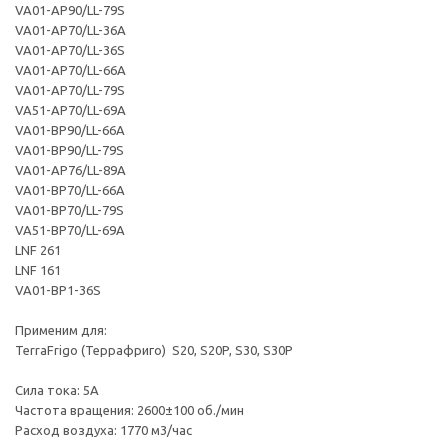
VA01-AP90/LL-79S
VA01-AP70/LL-36A
VA01-AP70/LL-36S
VA01-AP70/LL-66A
VA01-AP70/LL-79S
VA51-AP70/LL-69A
VA01-BP90/LL-66A
VA01-BP90/LL-79S
VA01-AP76/LL-89A
VA01-BP70/LL-66A
VA01-BP70/LL-79S
VA51-BP70/LL-69A
LNF 261
LNF 161
VA01-BP1-36S
Применим для:
TerraFrigo (Террафриго) S20, S20P, S30, S30P
Сила тока: 5А
Частота вращения: 2600±100 об./мин
Расход воздуха: 1770 м3/час