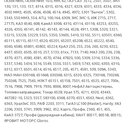
ГАЗон Next, ГАЗон Next 10.0, ММ, 62; ГАЗ-САЗ 3512, 2507, 3507; ЗИЛ
130, 131, 133, 157, 4314, 4315, 4316, 4327, 4329, 4331, 4333, 4334, 4336,
4502 ММЗ, 4505, 4506, 4508, 4514, 4945, 4972, 5301 "Бычок", 5302,
5343, 550 ММЗ, 554, АТЦ 100,164, 6309; ЗИС ЗИС-5; ИЖ 2715, 2717,
27175; КАЗ 4540, 608; КамАЗ 4308, 4310, 43114, 43118, 43253, 43255,
4326, 4350, 45141, 45142, 45143, 45144, 4528, 4911, 5308, 5320, 5321,
53215, 53228, 53229, 5325, 5350, 53605, 5410, 55102, 5511, 63501, 6360,
65111, 65115, 65117, 6520, 65201, 65207, 65208, 6522, 65222, 6540,
6560, 6580, 65801, 65802, 65224; КрАЗ 250, 255, 256, 260, 6230, 6322,
6437, 6503, 6505, 6510, 257, 5133, 61xx, 7133, 7140; МАЗ 200, 236, 238,
4370, 4371, 4380, 4381, 4570, 4744, 47820, 500, 5309, 5316, 5334, 5336,
5337, 5340, 5434, 5516, 5549, 5550, 5551, 5659, 5743, 6302, 6303, 6310,
6312, 6317, 6501, 6514, 6516, 6517, 205, 4571, 4581, 509, 509А, 5343;
МАЗ-МАН 630168, 651668, 630368, 6315, 6320, 6325, 730168, 730268,
750268, 7525, 7565; МЗКТ 65151, 65158, 7501, 6515, 6525, 6527, 700x,
7516, 7908, 7909, 7919, 7930, 8006, 8007; НефАЗ Автоцистерны,
Топливозаправщики; Тонар 6528; Урал 375, 4211, 4320, 43443,
4672B2-10, 5323, 5557, 583100, 6368, 6370, 6551, 6563, Next, 6362,
6363, УралЗиС 355; РАФ 2203, 3311; ТагАЗ LC100 (Master), Hardy; УАЗ
2206, 3303, 3741, 3909, 3962, 452, Карго, Профи, 2360, 451, 455,
КиАЗ-3727, Профи (двухрядная кабина); ХАНТ 8051T, 8051B, 8051S;
ЯРОВИТ МОТОРС Gloros.