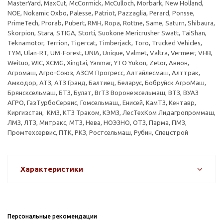
MasterYard, MaxCut, McCormick, McCulloch, Morbark, New Holland,
NOE, Nokamic Oxbo, Palesse, Patriot, Pazzaglia, Perard, Ponsse,
PrimeTech, Prorab, Pubert, RMH, Ropa, Rottne, Same, Saturn, Shibaura,
Skorpion, Stara, STIGA, Storti, Suokone Mericrusher Swatt, TaiShan,
Teknamotor, Terrion, Tigercat, Timberjack, Toro, Trucked Vehicles,
TYM, Ulan-RT, UM-Forest, UNIA, Unique, Valmet, Valtra, Vermeer, VHB,
Weituo, WIC, XCMG, Xingtai, Yanmar, YTO Yukon, Zetor, Авион,
Агромаш, Агро-Союз, АЗСМ Прогресс, Алтайлесмаш, Алттрак,
Амкодор, АТЗ, АТЗ Гранд, Балтиец, Беларус, Бобруйск АгроМаш,
Брянсксельмаш, БТЗ, Булат, ВгТЗ Воронежсельмаш, ВТЗ, ВУАЗ
АГРО, ГазТурбоСервис, Гомсельмаш,, Енисей, КамТЗ, Кентавр,
Киргизстан, КМЗ, КТЗ Траком, КЭМЗ, ЛесТехКом Лидагропроммаш,
ЛМЗ, ЛТЗ, Митракс, МТЗ, Нева, НОЭЗНО, ОТЗ, Парма, ПМЗ,
Промтехсервис, ПТК, РКЗ, Ростсельмаш, Рубин, Спецстрой
Характеристики
Персональные рекомендации