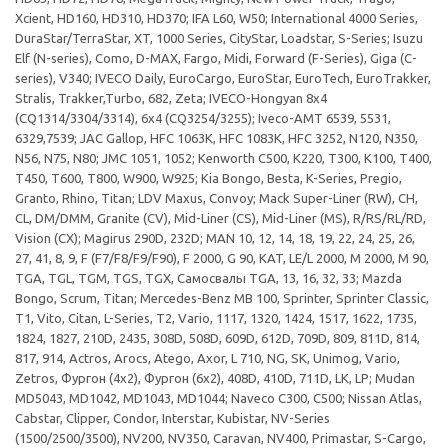
Xcient, HD160, HD310, HD370; IFA L60, W50; International 4000 Series,
DuraStar/TerraStar, XT, 1000 Series, CityStar, Loadstar, S-Series; Isuzu
Elf (N-series), Como, D-MAX, Fargo, Midi, Forward (F-Series), Giga (C-
series), V340; IVECO Daily, EuroCargo, EuroStar, EuroTech, EuroTrakker,
Stralis, Trakker,Turbo, 682, Zeta; IVECO-Hongyan 8x4
(CQ1314/3304/3314), 6x4 (CQ3254/3255); Iveco-АМТ 6539, 5531,
6329,7539; JAC Gallop, HFC 1063K, HFC 1083K, HFC 3252, N120, N350,
N56, N75, N80; JMC 1051, 1052; Kenworth C500, K220, T300, K100, T400,
T450, T600, T800, W900, W925; Kia Bongo, Besta, K-Series, Pregio,
Granto, Rhino, Titan; LDV Maxus, Convoy; Mack Super-Liner (RW), CH,
CL, DM/DMM, Granite (CV), Mid-Liner (CS), Mid-Liner (MS), R/RS/RL/RD,
Vision (CX); Magirus 290D, 232D; MAN 10, 12, 14, 18, 19, 22, 24, 25, 26,
27, 41, 8, 9, F (F7/F8/F9/F90), F 2000, G 90, KAT, LE/L 2000, M 2000, M 90,
TGA, TGL, TGM, TGS, TGX, Самосвалы TGA, 13, 16, 32, 33; Mazda
Bongo, Scrum, Titan; Mercedes-Benz MB 100, Sprinter, Sprinter Classic,
T1, Vito, Citan, L-Series, T2, Vario, 1117, 1320, 1424, 1517, 1622, 1735,
1824, 1827, 210D, 2435, 308D, 508D, 609D, 612D, 709D, 809, 811D, 814,
817, 914, Actros, Arocs, Atego, Axor, L 710, NG, SK, Unimog, Vario,
Zetros, Фургон (4х2), Фургон (6х2), 408D, 410D, 711D, LK, LP; Mudan
MD5043, MD1042, MD1043, MD1044; Naveco C300, C500; Nissan Atlas,
Cabstar, Clipper, Condor, Interstar, Kubistar, NV-Series
(1500/2500/3500), NV200, NV350, Caravan, NV400, Primastar, S-Cargo,