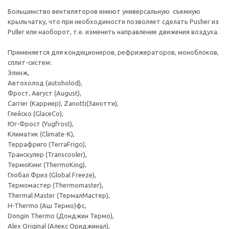
Большинство вентиляторов имеют универсальную съемную
крыльчатку, что при необходимости позволяет сделать Pusher из
Puller или наоборот, т.е. изменить направление движения воздуха.
Применяется для кондиционеров, рефрижераторов, моноблоков,
сплит-систем:
Элинж,
Автохолод (autoholod),
Фрост, Август (August),
Carrier (Карриер), Zanotti(Занотти),
Глейско (GlaceCo),
Юг-Фрост (Yugfrost),
Климатик (Climate-K),
Террафриго (TerraFrigo),
Транскулер (Transcooler),
ТермоКинг (ThermoKing),
Глобал Фриз (Global Freeze),
Термомастер (Thermomaster),
Thermal Master (ТермалМастер),
H-Thermo (Аш Термо)фс,
Dongin Thermo (Донджин Термо),
Alex Original (Алекс Ориджинал),