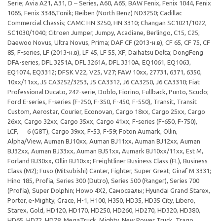
Serie; Avia A21, A31, D – Series, A60, A65; BAW Fenix, Fenix 1044, Fenix
1065, Fenix 3346,Tonik; Beiben (North Benz) ND3250; Cadillac
Commercial Chassis; CAMC HN 3250, HN 3310; Changan SC1021/1022,
SC1030/1040; Citroen Jumper, Jumpy, Acadiane, Berlingo, C15, C25;
Daewoo Novus, Ultra Novus, Prima; DAF CF (2013-н.в), CF 65, CF 75, CF
85, F-series, LF (2013-н.в), LF 45, LF 55, XF; Daihatsu Delta; DongFeng
DFA-series, DFL 3251A, DFL 3261A, DFL 3310A, EQ1061, EQ1063,
EQ1074, EQ3312; DFSK V22, V25, V27; FAW 10xx, 27731, 6371, 6350,
10xx/11xx, J5 CA3252/3253, J5 CA3312, J6 CA3250, J6 CA3310; Fiat
Professional Ducato, 242-serie, Doblo, Fiorino, Fullback, Punto, Scudo;
Ford E-series, F-series (F-250, F-350, F-450, F-550), Transit, Transit
Custom, Aerostar, Courier, Econovan, Cargo 18xx, Cargo 25xx, Cargo
26xx, Cargo 32xx, Cargo 35xx, Cargo 41xx, F-series (F-650, F-750),
LCF, 6 (G8T), Cargo 39xx, F-53, F-59; Foton Aumark, Ollin,
Alpha/View, Auman BJ10xx, Auman BJ11xx, Auman BJ12xx, Auman
BJ32xx, Auman BJ33xx, Auman BJ51xx, Aumark BJ10xx/11xx, Est M,
Forland BJ30xx, Ollin BJ10xx; Freightliner Business Class (FL), Business
Class (M2); Fuso (Mitsubishi) Canter, Fighter, Super Great; Ginaf M 3331;
Hino 185, Profia, Series 300 (Dutro), Series 500 (Ranger), Series 700
(Profia), Super Dolphin; Howo 4X2, Самосвалы; Hyundai Grand Starex,
Porter, e-Mighty, Grace, H-1, H100, H350, HD35, HD35 City, Libero,
Starex, Gold, HD120, HD170, HD250, HD260, HD270, HD320, HD380,
HD65, HD72, HD78, MegaTruck, Mighty, New Power Truck, Trago,